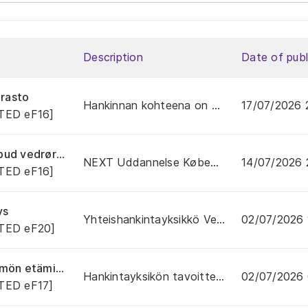
Description
Date of publ
ription
rasto
Hankinnan kohteena on sähköverkkotarvikkeiden omavarasto- ja toimituspalvelu tilaajan käyttöön. Toim...
17/07/2026
[TED eF16]
ription
lser samt tilknyttede rådgivningsydelser
NEXT Uddannelse København udbyder Kontrakt vedrørende lovpligtige revisionsydelser samt tilknyttede ...
14/07/2026
[TED eF16]
ription
ys
Yhteishankintayksikkö Velora Oy perustaa hankintajärjestelmän, jossa hankinnan kohteena ovat työterv...
02/07/2026
[TED eF20]
ription
ntajärjestelmän hankinta ohjelmistopalveluna
Hankintayksikön tavoitteena on hankkia lainsäädännön vaatimukset täyttävät laadukkaat ja kustannuste...
02/07/2026
[TED eF17]