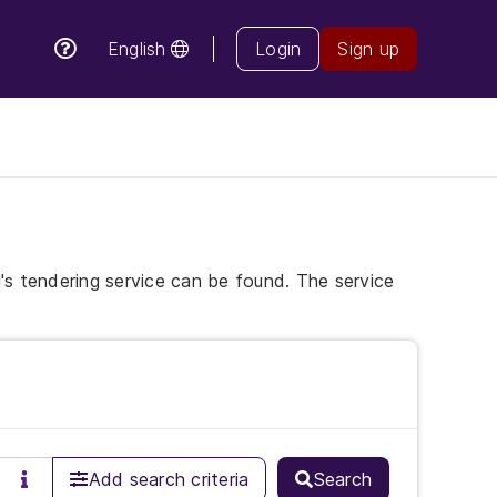
Login
Sign up
English
ll's tendering service can be found. The service
Search
Add search criteria